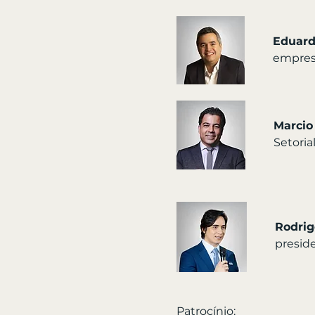
Eduardo
empresa
Marcio
Setoria
Rodrig
preside
Patrocínio: