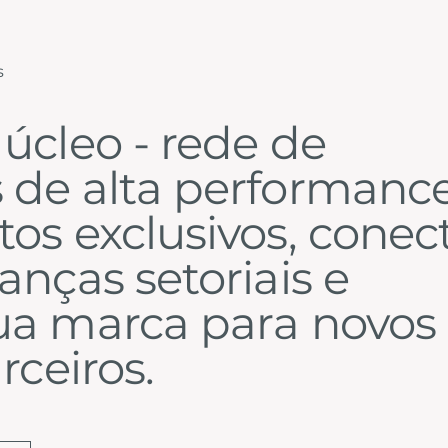
s
úcleo - rede de
 de alta performance
os exclusivos, conec
anças setoriais e
ua marca para novos
rceiros.