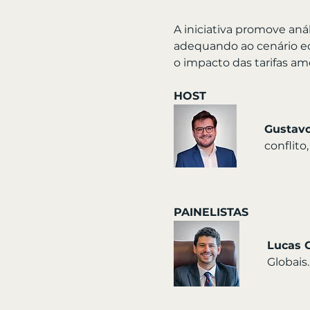
A iniciativa promove aná
adequando ao cenário ec
o impacto das tarifas am
HOST
Gustavo
conflito
PAINELISTAS
Lucas G
Globais.